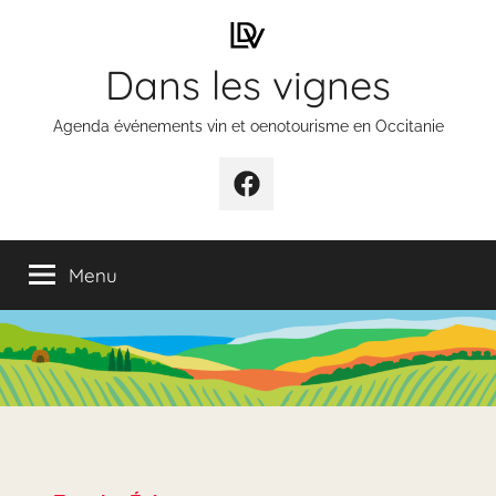
Aller
au
Dans les vignes
contenu
Agenda événements vin et oenotourisme en Occitanie
Élément
de
menu
Menu