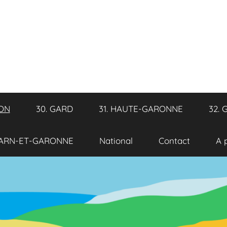
RON
30. GARD
31. HAUTE-GARONNE
32. 
TARN-ET-GARONNE
National
Contact
A 