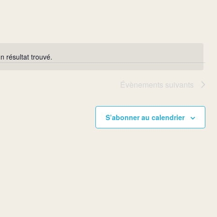
Évènement
n résultat trouvé.
Notice
Évènements
suivants
S’abonner au calendrier