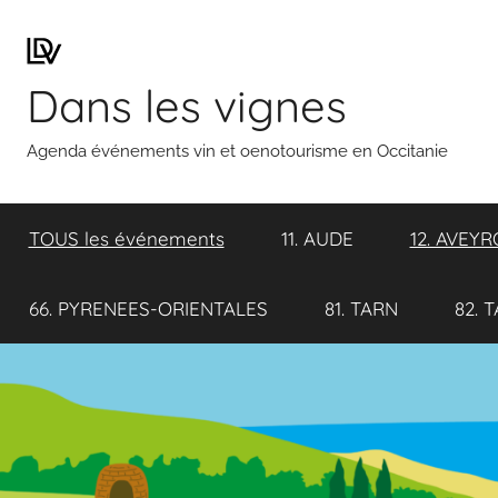
Aller
au
contenu
Dans les vignes
Agenda événements vin et oenotourisme en Occitanie
TOUS les événements
11. AUDE
12. AVEY
66. PYRENEES-ORIENTALES
81. TARN
82. 