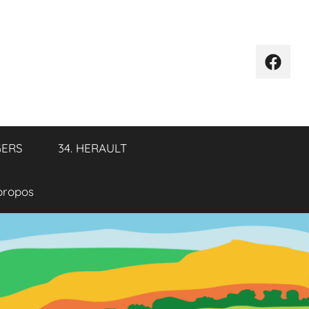
Élémen
de
menu
GERS
34. HERAULT
propos