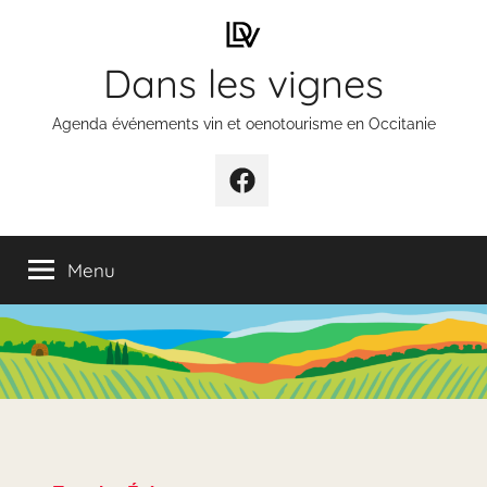
Aller
au
Dans les vignes
contenu
Agenda événements vin et oenotourisme en Occitanie
Élément
de
menu
Menu