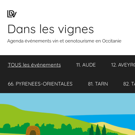
Aller
au
contenu
Dans les vignes
Agenda événements vin et oenotourisme en Occitanie
TOUS les événements
11. AUDE
12. AVEY
66. PYRENEES-ORIENTALES
81. TARN
82. 