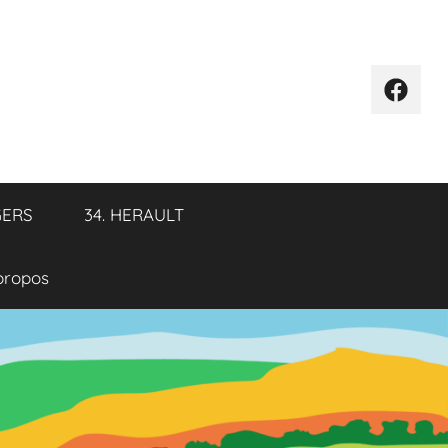
Élémen
de
menu
GERS
34. HERAULT
propos