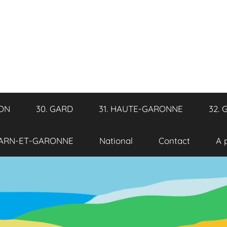
RON
30. GARD
31. HAUTE-GARONNE
32. 
TARN-ET-GARONNE
National
Contact
A 