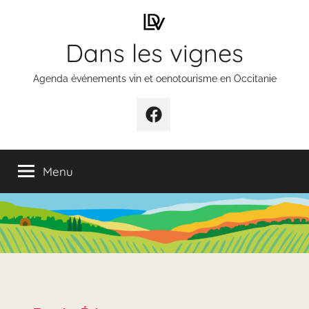
Aller
au
Dans les vignes
contenu
Agenda événements vin et oenotourisme en Occitanie
Élément
de
menu
Menu