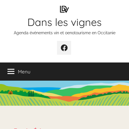
Aller
au
Dans les vignes
contenu
Agenda événements vin et oenotourisme en Occitanie
Élément
de
menu
Menu