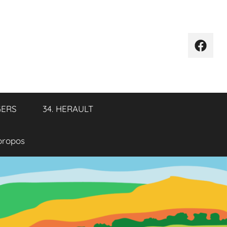
Élémen
de
menu
GERS
34. HERAULT
propos