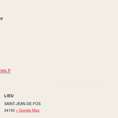
ne
es.fr
LIEU
SAINT-JEAN-DE-FOS
34150
+ Google Map