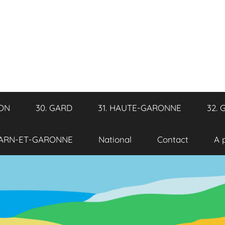
RON
30. GARD
31. HAUTE-GARONNE
32. 
TARN-ET-GARONNE
National
Contact
A 