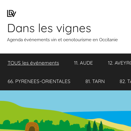
Aller
au
contenu
Dans les vignes
Agenda événements vin et oenotourisme en Occitanie
TOUS les événements
11. AUDE
12. AVEY
66. PYRENEES-ORIENTALES
81. TARN
82. 