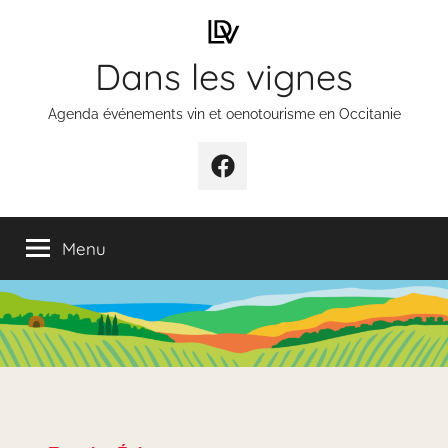
Aller
au
Dans les vignes
contenu
Agenda événements vin et oenotourisme en Occitanie
Élément
de
menu
Menu