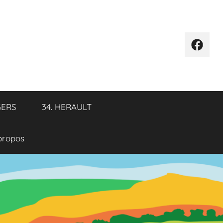
Élémen
de
menu
GERS
34. HERAULT
propos