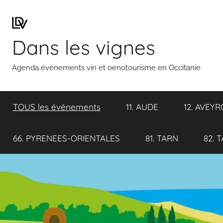
Aller
au
contenu
Dans les vignes
Agenda événements vin et oenotourisme en Occitanie
TOUS les événements
11. AUDE
12. AVEY
66. PYRENEES-ORIENTALES
81. TARN
82. 