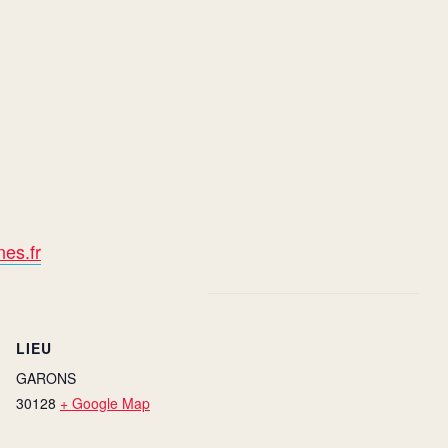
es.fr
LIEU
GARONS
30128
+ Google Map