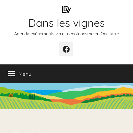
Aller
au
Dans les vignes
contenu
Agenda événements vin et oenotourisme en Occitanie
Élément
de
menu
Menu