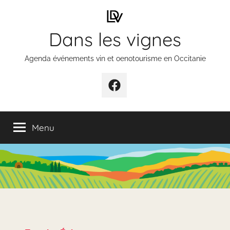
Aller
au
Dans les vignes
contenu
Agenda événements vin et oenotourisme en Occitanie
Élément
de
menu
Menu