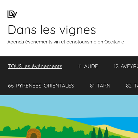
Aller
au
contenu
Dans les vignes
Agenda événements vin et oenotourisme en Occitanie
TOUS les événements
11. AUDE
12. AVEY
66. PYRENEES-ORIENTALES
81. TARN
82. 