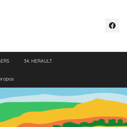
Élémen
de
menu
GERS
34. HERAULT
propos