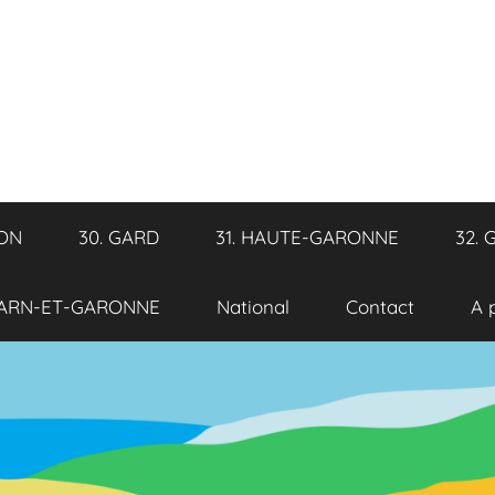
RON
30. GARD
31. HAUTE-GARONNE
32. 
TARN-ET-GARONNE
National
Contact
A 