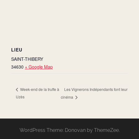
LIEU
SAINT-THIBERY
34630
+ Google Map
Les Vignerons Indépendants font leur
Week-end de la truffe à
Uzès
cinéma
WordPress Theme: Donovan by ThemeZee.