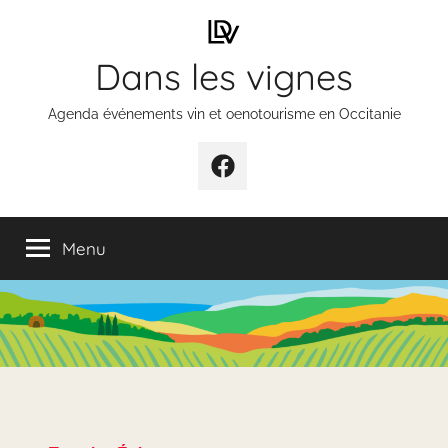
Aller
au
Dans les vignes
contenu
Agenda événements vin et oenotourisme en Occitanie
Élément
de
menu
Menu