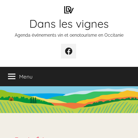
Aller
au
Dans les vignes
contenu
Agenda événements vin et oenotourisme en Occitanie
Élément
de
menu
Menu