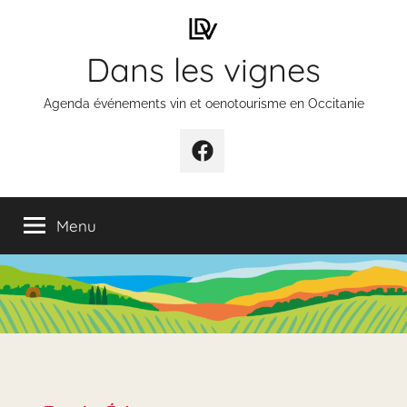
Aller
au
Dans les vignes
contenu
Agenda événements vin et oenotourisme en Occitanie
Élément
de
menu
Menu