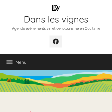
Aller
au
Dans les vignes
contenu
Agenda événements vin et oenotourisme en Occitanie
Élément
de
menu
Menu