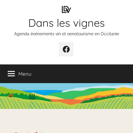
Aller
au
Dans les vignes
contenu
Agenda événements vin et oenotourisme en Occitanie
Élément
de
menu
Menu