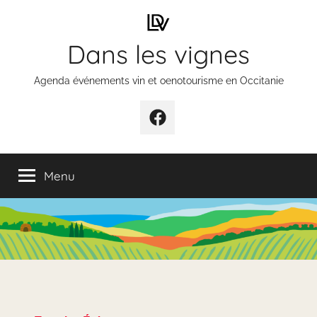
Aller
au
Dans les vignes
contenu
Agenda événements vin et oenotourisme en Occitanie
Élément
de
menu
Menu