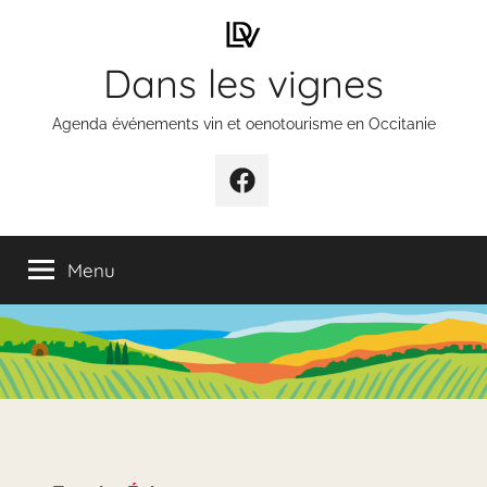
Aller
au
Dans les vignes
contenu
Agenda événements vin et oenotourisme en Occitanie
Élément
de
menu
Menu