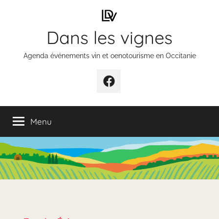
Aller
au
Dans les vignes
contenu
Agenda événements vin et oenotourisme en Occitanie
Élément
de
menu
Menu