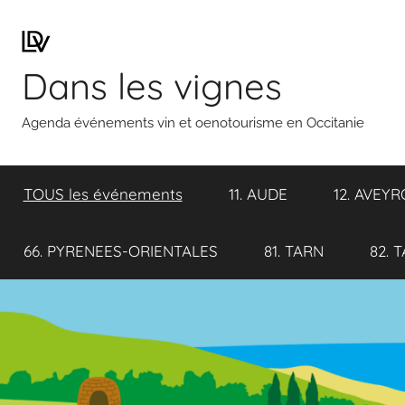
Aller
au
contenu
Dans les vignes
Agenda événements vin et oenotourisme en Occitanie
TOUS les événements
11. AUDE
12. AVEY
66. PYRENEES-ORIENTALES
81. TARN
82. 