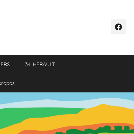
Élémen
de
menu
GERS
34. HERAULT
propos