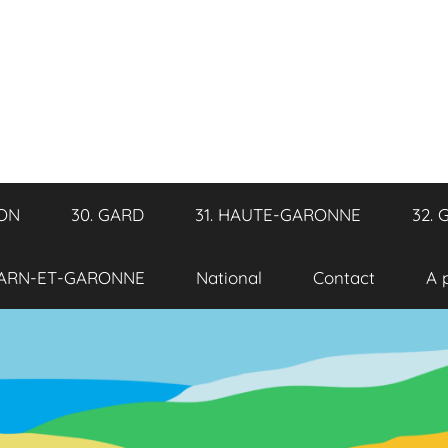
RON
30. GARD
31. HAUTE-GARONNE
32. 
TARN-ET-GARONNE
National
Contact
A 