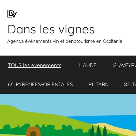
Aller
au
contenu
Dans les vignes
Agenda événements vin et oenotourisme en Occitanie
TOUS les événements
11. AUDE
12. AVEY
66. PYRENEES-ORIENTALES
81. TARN
82. 