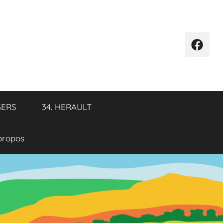
Élémen
de
menu
GERS
34. HERAULT
propos