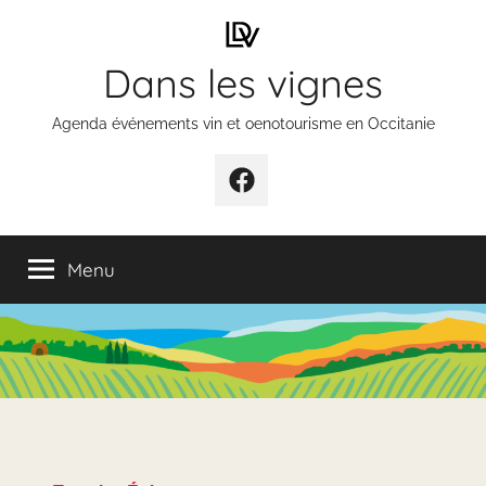
Aller
au
Dans les vignes
contenu
Agenda événements vin et oenotourisme en Occitanie
Élément
de
menu
Menu