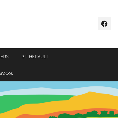
Élémen
de
menu
GERS
34. HERAULT
propos