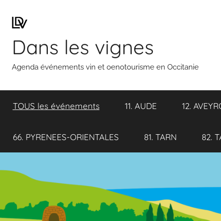
Aller
au
contenu
Dans les vignes
Agenda événements vin et oenotourisme en Occitanie
TOUS les événements
11. AUDE
12. AVEY
66. PYRENEES-ORIENTALES
81. TARN
82. 