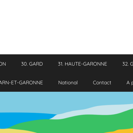
RON
30. GARD
31. HAUTE-GARONNE
32. 
TARN-ET-GARONNE
National
Contact
A 