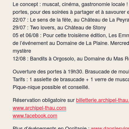
Le concept : muscat, cinéma, gastronomie locale !
portes, pour des soirées à partager et à savourer 
22/07 : Le sens de la fête, au Château de La Peyr
29/07 : Two lovers, au Château de Stony
05 et 06/08 : Pour cette troisième édition, Les E
de l’événement au Domaine de La Plaine. Mercredi
mystère
12/08 : Bandits à Orgosolo, au Domaine du Mas 
Ouverture des portes à 19h30. Brasucade de moule
Tarifs : 1 assiette de brasucade + 1 verre de musc
Pique-nique possible et conseillé.
Réservation obligatoire sur
billetterie.archipel-tha
www.archipel-thau.com
www.facebook.com
Plus d’événements en Occitanie :
www.danslesvign