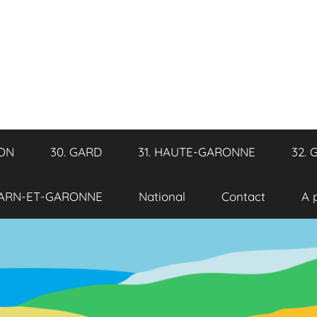
RON
30. GARD
31. HAUTE-GARONNE
32. 
TARN-ET-GARONNE
National
Contact
A 