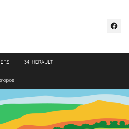
Élémen
de
menu
GERS
34. HERAULT
propos