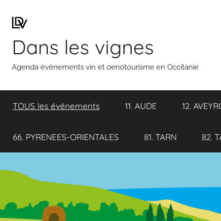
Aller
au
contenu
Dans les vignes
Agenda événements vin et oenotourisme en Occitanie
TOUS les événements
11. AUDE
12. AVEY
66. PYRENEES-ORIENTALES
81. TARN
82. 