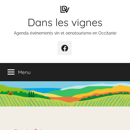
Aller
au
Dans les vignes
contenu
Agenda événements vin et oenotourisme en Occitanie
Élément
de
menu
Menu