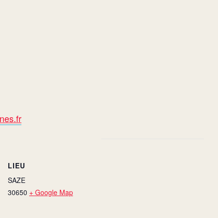
nes.fr
LIEU
SAZE
30650
+ Google Map