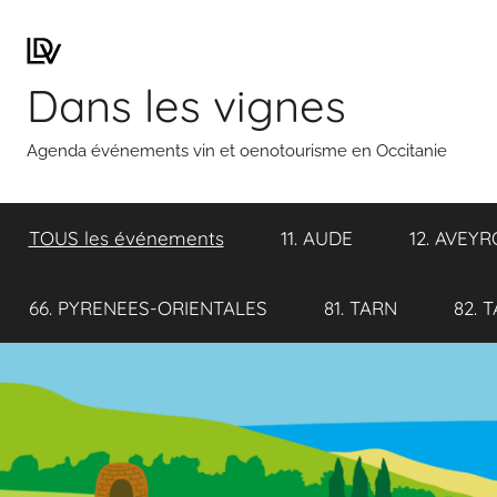
Aller
au
contenu
Dans les vignes
Agenda événements vin et oenotourisme en Occitanie
TOUS les événements
11. AUDE
12. AVEY
66. PYRENEES-ORIENTALES
81. TARN
82. 