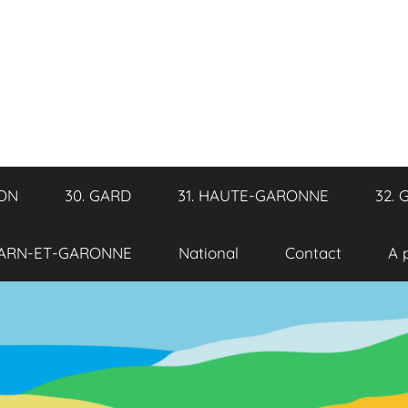
RON
30. GARD
31. HAUTE-GARONNE
32. 
TARN-ET-GARONNE
National
Contact
A 