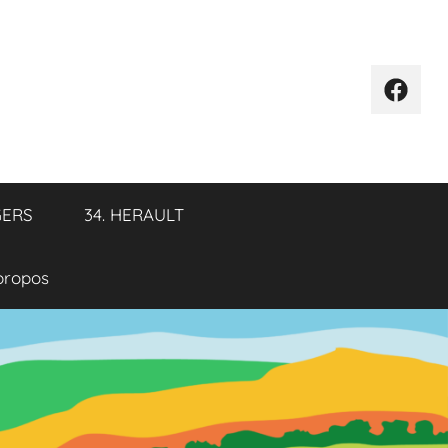
Élémen
de
menu
GERS
34. HERAULT
propos