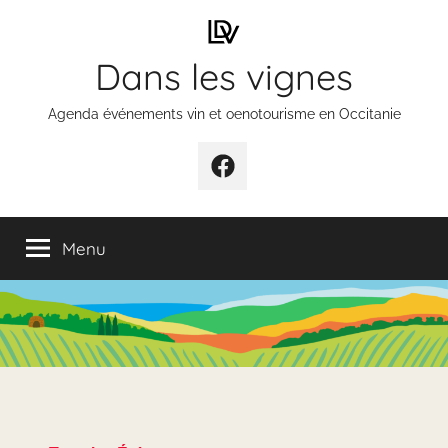
Aller
au
Dans les vignes
contenu
Agenda événements vin et oenotourisme en Occitanie
Élément
de
menu
Menu