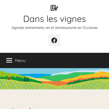
Aller
au
Dans les vignes
contenu
Agenda événements vin et oenotourisme en Occitanie
Élément
de
menu
Menu