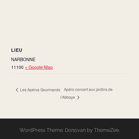
LIEU
NARBONNE
11100
+ Google Map
Apéro-concert aux jardins de
Les Apéros Gourmands
l’Abbaye
WordPress Theme: Donovan by ThemeZee.