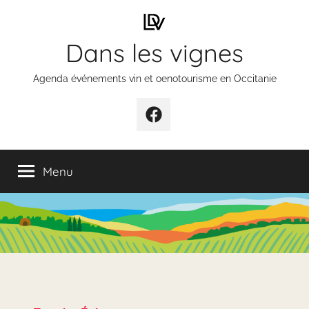
Aller
au
Dans les vignes
contenu
Agenda événements vin et oenotourisme en Occitanie
Élément
de
menu
Menu