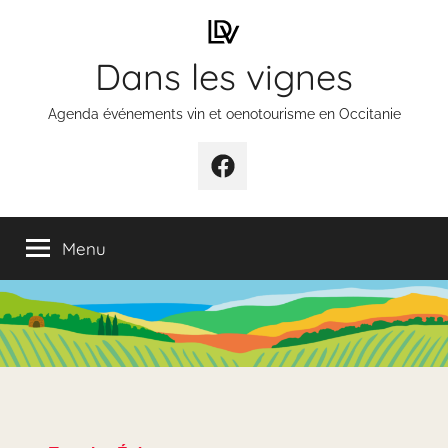
Aller
au
Dans les vignes
contenu
Agenda événements vin et oenotourisme en Occitanie
Élément
de
menu
Menu