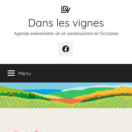
Aller
au
Dans les vignes
contenu
Agenda événements vin et oenotourisme en Occitanie
Élément
de
menu
Menu