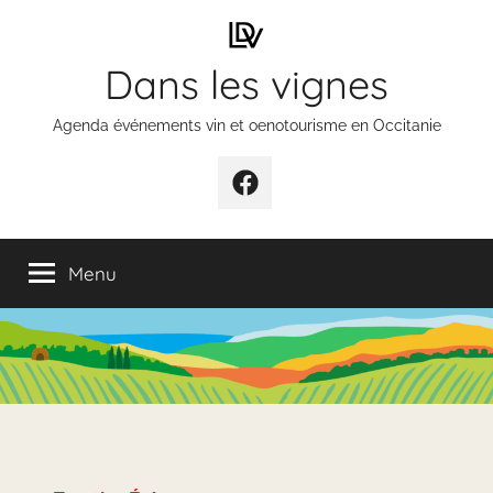
Aller
au
Dans les vignes
contenu
Agenda événements vin et oenotourisme en Occitanie
Élément
de
menu
Menu