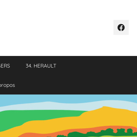
Élémen
de
menu
GERS
34. HERAULT
propos