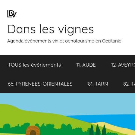
Aller
au
contenu
Dans les vignes
Agenda événements vin et oenotourisme en Occitanie
TOUS les événements
11. AUDE
12. AVEY
66. PYRENEES-ORIENTALES
81. TARN
82. 