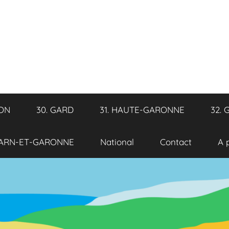
RON
30. GARD
31. HAUTE-GARONNE
32. 
TARN-ET-GARONNE
National
Contact
A 