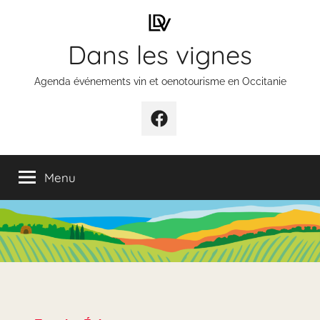
Aller
au
Dans les vignes
contenu
Agenda événements vin et oenotourisme en Occitanie
Élément
de
menu
Menu