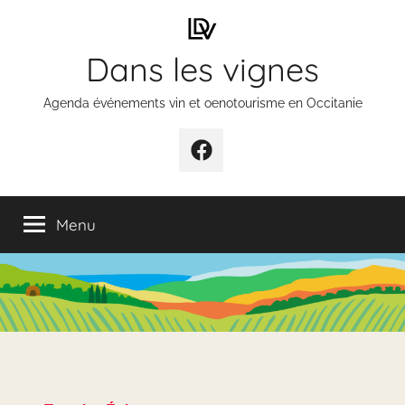
Aller
au
Dans les vignes
contenu
Agenda événements vin et oenotourisme en Occitanie
Élément
de
menu
Menu