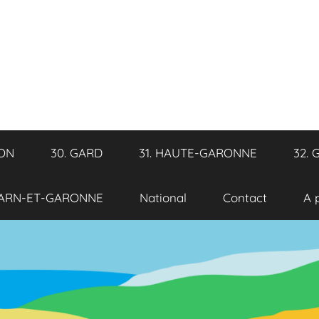
RON
30. GARD
31. HAUTE-GARONNE
32. 
TARN-ET-GARONNE
National
Contact
A 