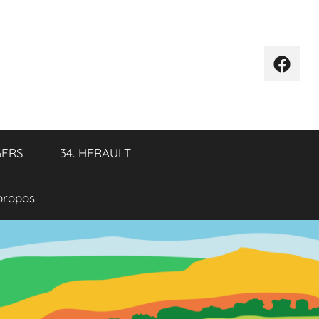
Élémen
de
menu
GERS
34. HERAULT
propos