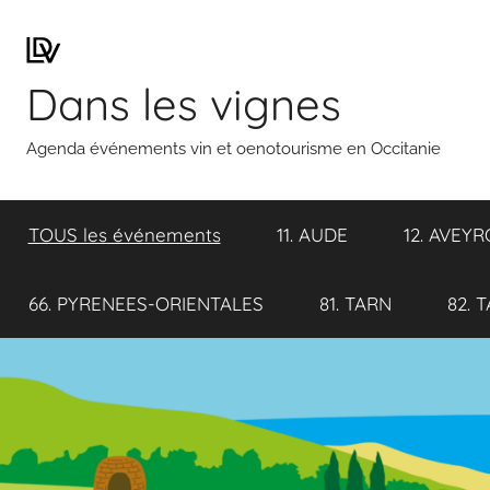
Aller
au
contenu
Dans les vignes
Agenda événements vin et oenotourisme en Occitanie
TOUS les événements
11. AUDE
12. AVEY
66. PYRENEES-ORIENTALES
81. TARN
82. 