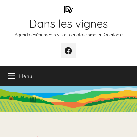
Aller
au
Dans les vignes
contenu
Agenda événements vin et oenotourisme en Occitanie
Élément
de
menu
Menu