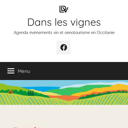
Aller
au
Dans les vignes
contenu
Agenda événements vin et oenotourisme en Occitanie
Élément
de
menu
Menu