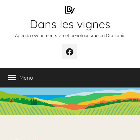
Aller
au
Dans les vignes
contenu
Agenda événements vin et oenotourisme en Occitanie
Élément
de
menu
Menu