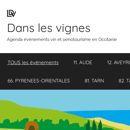
Aller
au
contenu
Dans les vignes
Agenda événements vin et oenotourisme en Occitanie
TOUS les événements
11. AUDE
12. AVEY
66. PYRENEES-ORIENTALES
81. TARN
82. 