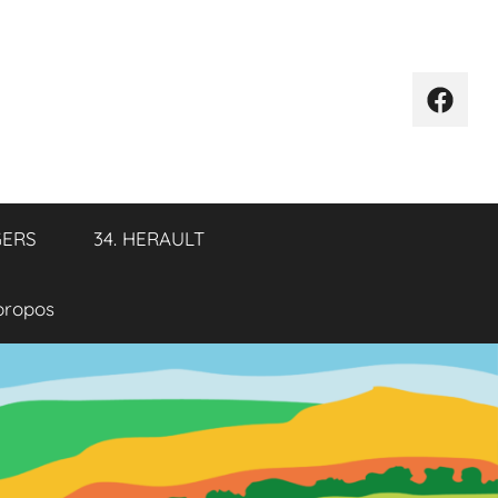
Élémen
de
menu
GERS
34. HERAULT
propos