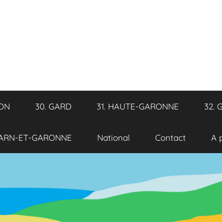
RON
30. GARD
31. HAUTE-GARONNE
32. 
TARN-ET-GARONNE
National
Contact
A 