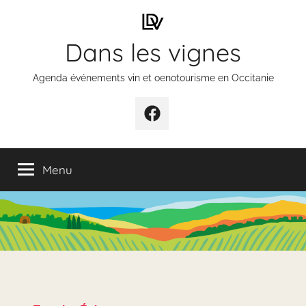
Aller
au
Dans les vignes
contenu
Agenda événements vin et oenotourisme en Occitanie
Élément
de
menu
Menu