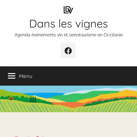
Aller
au
Dans les vignes
contenu
Agenda événements vin et oenotourisme en Occitanie
Élément
de
menu
Menu