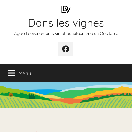
Aller
au
Dans les vignes
contenu
Agenda événements vin et oenotourisme en Occitanie
Élément
de
menu
Menu