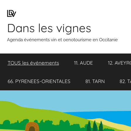
Aller
au
contenu
Dans les vignes
Agenda événements vin et oenotourisme en Occitanie
TOUS les événements
11. AUDE
12. AVEY
66. PYRENEES-ORIENTALES
81. TARN
82. 