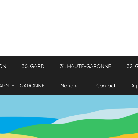
RON
30. GARD
31. HAUTE-GARONNE
32. 
TARN-ET-GARONNE
National
Contact
A 