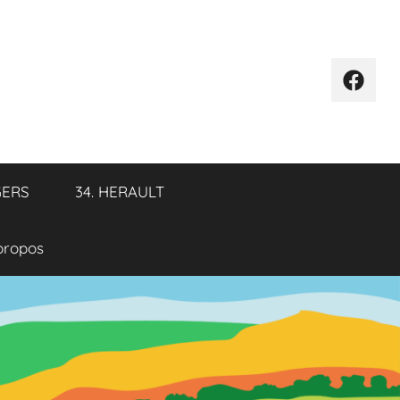
Élémen
de
menu
GERS
34. HERAULT
propos