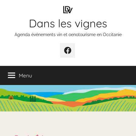
Aller
au
Dans les vignes
contenu
Agenda événements vin et oenotourisme en Occitanie
Élément
de
menu
Menu