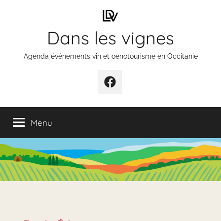
Aller
au
Dans les vignes
contenu
Agenda événements vin et oenotourisme en Occitanie
Élément
de
menu
Menu