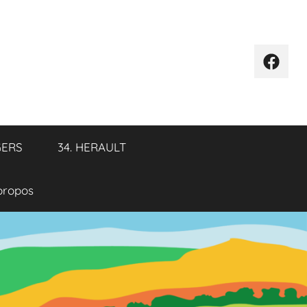
Élémen
de
menu
GERS
34. HERAULT
propos