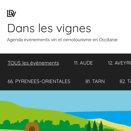
Aller
au
contenu
Dans les vignes
Agenda événements vin et oenotourisme en Occitanie
TOUS les événements
11. AUDE
12. AVEY
66. PYRENEES-ORIENTALES
81. TARN
82. 