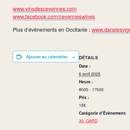
www.vinsdescevennes.com
www.facebook.com/cevenneswines
Plus d’événements en Occitanie :
www.danslesvign
Ajouter au calendrier
DÉTAILS
Date :
6 avril 2025
Heure :
8h00 - 17h00
Prix :
15€
Catégorie d’Évènement:
30. GARD