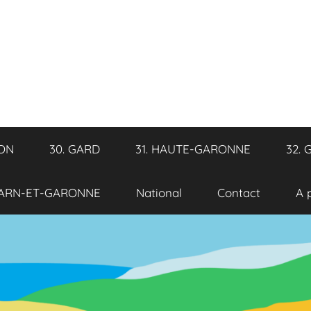
RON
30. GARD
31. HAUTE-GARONNE
32. 
TARN-ET-GARONNE
National
Contact
A 