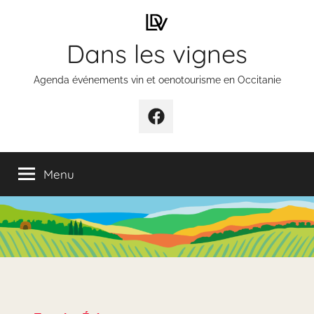
Aller
au
Dans les vignes
contenu
Agenda événements vin et oenotourisme en Occitanie
Élément
de
menu
Menu