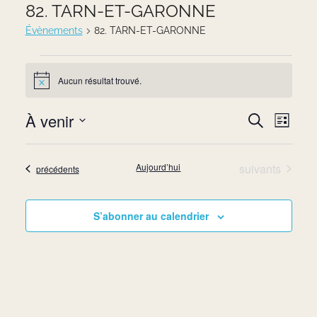
82. TARN-ET-GARONNE
Évènements
82. TARN-ET-GARONNE
Évènements
Aucun résultat trouvé.
Notice
À venir
Navi
Recherc
Recherche
Liste
de
Sélectionnez
et
vues
une
Évènements
Aujourd’hui
suivants
Évènements
précédents
navigati
date.
Évè
de
S’abonner au calendrier
vues
Évènem